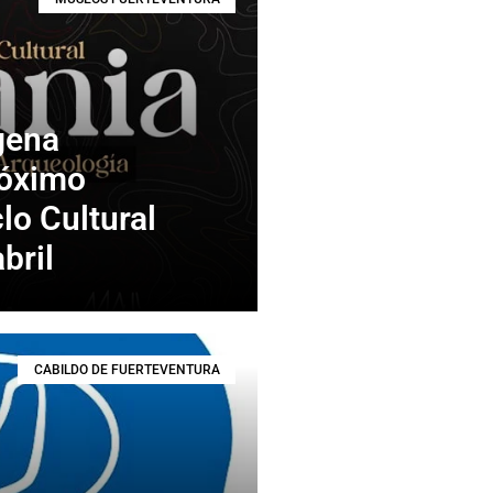
gena
róximo
lo Cultural
bril
CABILDO DE FUERTEVENTURA