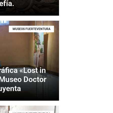
efía.
MUSEOS FUERTEVENTURA
áfica «Lost in
 Museo Doctor
uyenta