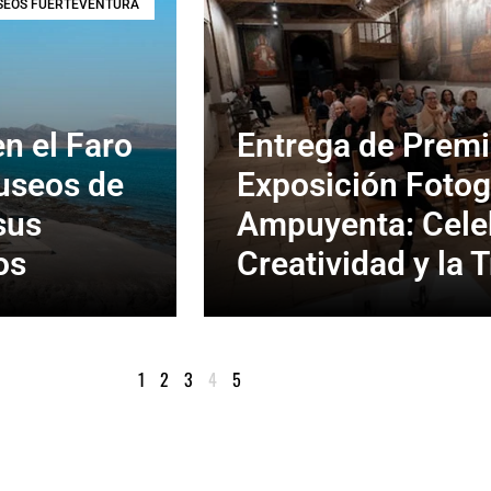
EOS FUERTEVENTURA
n el Faro
Entrega de Premi
useos de
Exposición Fotog
sus
Ampuyenta: Cele
os
Creatividad y la 
1
2
3
4
5