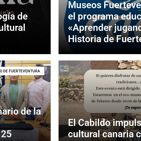
Museos Fuerteve
ogía de
el programa educ
ultural
«Aprender jugan
Historia de Fuer
O DE FUERTEVENTURA
ario de la
El Cabildo impuls
 25
cultural canaria 