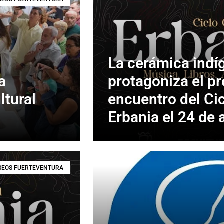
La cerámica indí
a
protagoniza el p
ltural
encuentro del Cic
Erbania el 24 de a
EOS FUERTEVENTURA