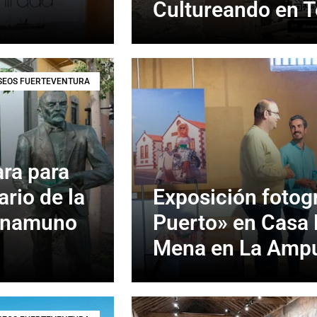
Cultureando en T
EOS FUERTEVENTURA
ara para
rio de la
Exposición fotogr
 Unamuno
Puerto» en Casa
Mena en La Amp