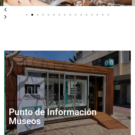
Punto de Información
Museos
Punto de Información
Museos
Ver Espacio